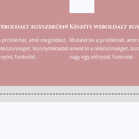
weboldalt egyszerűen!
Készíts weboldalt eg
 problémát, amit megoldasz,
Mutasd be a problémát, amit
célközönséget, bizonyítékaidat
emeld ki a célközönséget, biz
őnyöd, funkciód.
vagy egy előnyöd, funkciód.