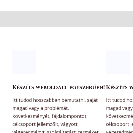
Készíts weboldalt egyszerűen!
Készíts 
Itt tudod hosszabban bemutatni, saját
Itt tudod h
magad vagy a problémát,
magad vagy 
következményét, fájdalompontot,
következmén
célcsoport jellemzőit, vágyott
célcsoport j
végeredményt, szolgáltatást, terméket,
végeredmény