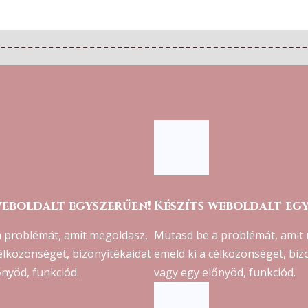
weboldalt egyszerűen!
Készíts weboldalt eg
 problémát, amit megoldasz,
Mutasd be a problémát, amit
célközönséget, bizonyítékaidat
emeld ki a célközönséget, biz
őnyöd, funkciód.
vagy egy előnyöd, funkciód.