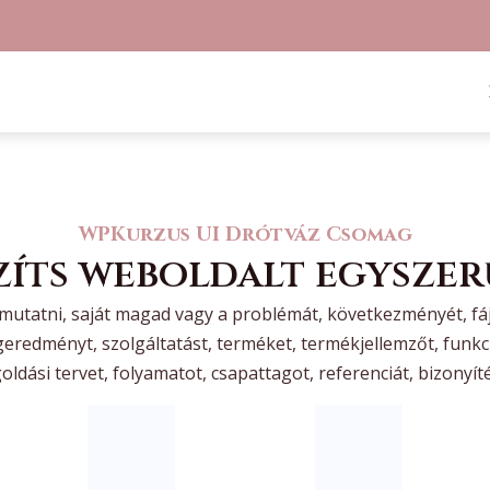
WPKurzus UI Drótváz Csomag
zíts weboldalt egyszer
mutatni, saját magad vagy a problémát, következményét, fá
geredményt, szolgáltatást, terméket, termékjellemzőt, funkc
ldási tervet, folyamatot, csapattagot, referenciát, bizonyít