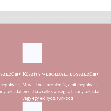
yszerűen!
Készíts weboldalt egyszerűen!
 megoldasz,
Mutasd be a problémát, amit megoldasz,
onyítékaidat
emeld ki a célközönséget, bizonyítékaidat
vagy egy előnyöd, funkciód.