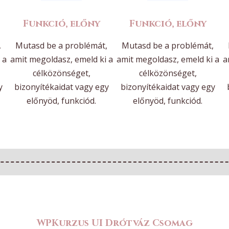
Funkció, előny
Funkció, előny
,
Mutasd be a problémát,
Mutasd be a problémát,
 a
amit megoldasz, emeld ki a
amit megoldasz, emeld ki a
a
célközönséget,
célközönséget,
y
bizonyítékaidat vagy egy
bizonyítékaidat vagy egy
előnyöd, funkciód.
előnyöd, funkciód.
WPKurzus UI Drótváz Csomag