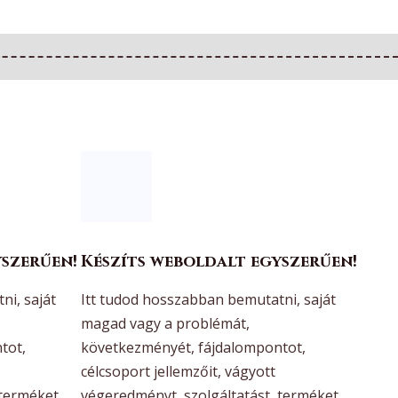
yszerűen!
Készíts weboldalt egyszerűen!
ni, saját
Itt tudod hosszabban bemutatni, saját
magad vagy a problémát,
tot,
következményét, fájdalompontot,
célcsoport jellemzőit, vágyott
 terméket,
végeredményt, szolgáltatást, terméket,