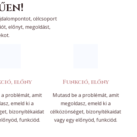
űen!
jdalompontot, célcsoport
iót, előnyt, megoldást,
ékot.
ció, előny
Funkció, előny
a problémát, amit
Mutasd be a problémát, amit
asz, emeld ki a
megoldasz, emeld ki a
et, bizonyítékaidat
célközönséget, bizonyítékaidat
előnyöd, funkciód.
vagy egy előnyöd, funkciód.