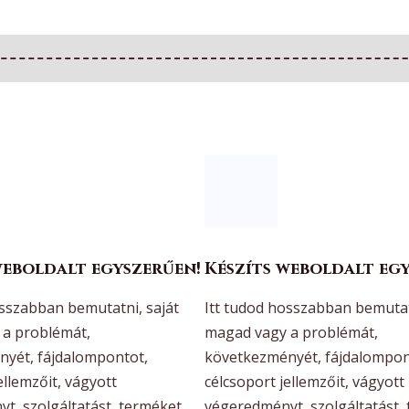
weboldalt egyszerűen!
Készíts weboldalt eg
osszabban bemutatni, saját
Itt tudod hosszabban bemutat
a problémát,
magad vagy a problémát,
yét, fájdalompontot,
következményét, fájdalompon
ellemzőit, vágyott
célcsoport jellemzőit, vágyott
t, szolgáltatást, terméket,
végeredményt, szolgáltatást,