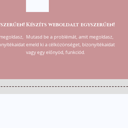
yszerűen!
Készíts weboldalt egyszerűen!
 megoldasz,
Mutasd be a problémát, amit megoldasz,
onyítékaidat
emeld ki a célközönséget, bizonyítékaidat
vagy egy előnyöd, funkciód.