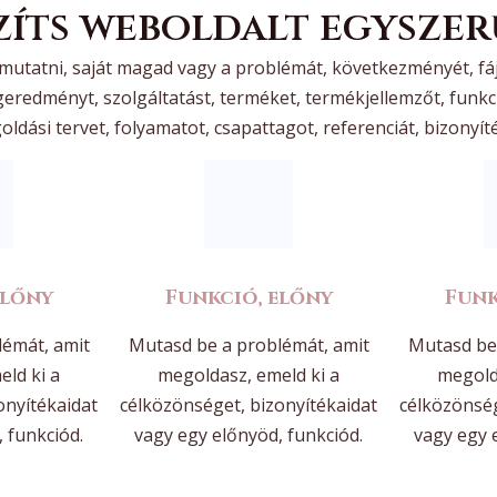
zíts weboldalt egyszer
mutatni, saját magad vagy a problémát, következményét, fá
geredményt, szolgáltatást, terméket, termékjellemzőt, funkc
ldási tervet, folyamatot, csapattagot, referenciát, bizonyít
előny
Funkció, előny
Funk
lémát, amit
Mutasd be a problémát, amit
Mutasd be 
ld ki a
megoldasz, emeld ki a
megold
onyítékaidat
célközönséget, bizonyítékaidat
célközönség
 funkciód.
vagy egy előnyöd, funkciód.
vagy egy 