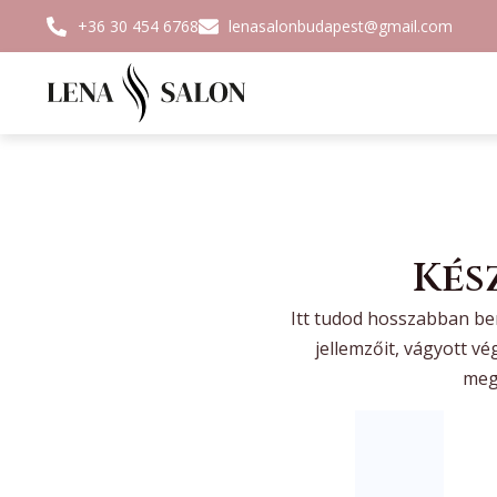
+36 30 454 6768
lenasalonbudapest@gmail.com
Kés
Itt tudod hosszabban be
jellemzőit, vágyott vé
mego