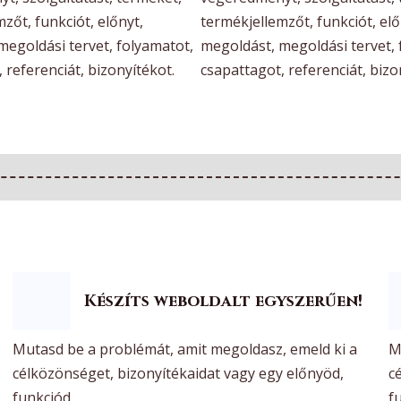
zőt, funkciót, előnyt,
termékjellemzőt, funkciót, elő
megoldási tervet, folyamatot,
megoldást, megoldási tervet, 
 referenciát, bizonyítékot.
csapattagot, referenciát, bizo
Készíts weboldalt egyszerűen!
Mutasd be a problémát, amit megoldasz, emeld ki a
M
célközönséget, bizonyítékaidat vagy egy előnyöd,
c
funkciód.
f