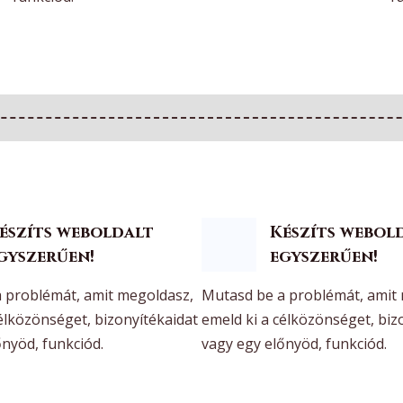
észíts weboldalt
Készíts webol
gyszerűen!
egyszerűen!
 problémát, amit megoldasz,
Mutasd be a problémát, amit
célközönséget, bizonyítékaidat
emeld ki a célközönséget, biz
őnyöd, funkciód.
vagy egy előnyöd, funkciód.