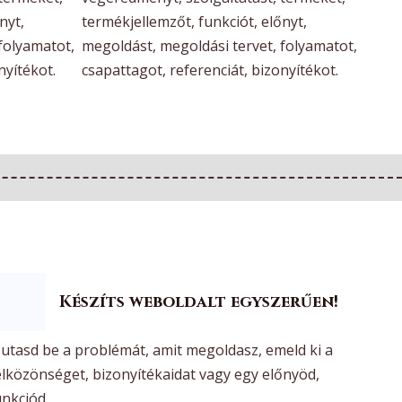
nyt,
termékjellemzőt, funkciót, előnyt,
folyamatot,
megoldást, megoldási tervet, folyamatot,
nyítékot.
csapattagot, referenciát, bizonyítékot.
Készíts weboldalt egyszerűen!
utasd be a problémát, amit megoldasz, emeld ki a
élközönséget, bizonyítékaidat vagy egy előnyöd,
unkciód.