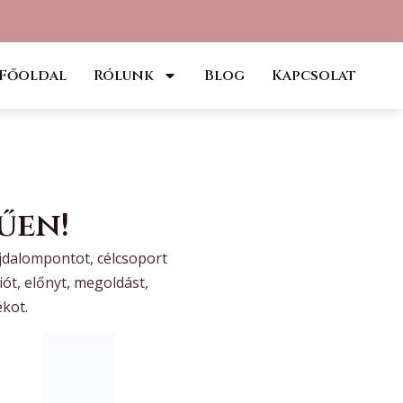
Főoldal
Rólunk
Blog
Kapcsolat
űen!
jdalompontot, célcsoport
iót, előnyt, megoldást,
ékot.