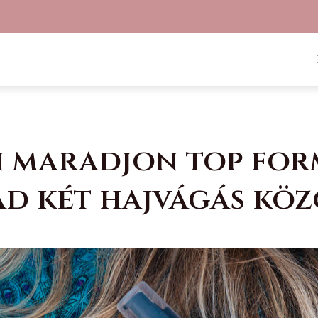
 maradjon top for
ad két hajvágás köz