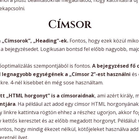
ekapcsolni.
Címsor
 „Címsorok”, „Heading”-ek.
Fontos, hogy ezek közül mikor
 a bejegyzésedet. Logikusan bontsd fel előbb nagyobb, majd
optimalizálás szempontjából is fontos.
A bejegyzésed fő c
 legnagyobb egységének a „Címsor 2”-est használni
és 
re. 4-nél kisebbet én még sose használtam.
t „HTML horgonyt” is a címsoraidnak
, ami azért király, 
ntjára
. Ha például azt adod egy címsor HTML horgonyának,
y linkre kattintva rögtön ehhez a részhez ugorjon, akkor fogo
 kettős keresztet és az előbb megadott horgonyt. Példálul:
ntos, hogy mindig ékezet nélkül, kötőjeleket használva ad
retnél ilyet.