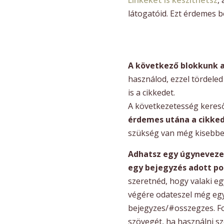
látogatóid. Ezt érdemes b
A következő blokkunk a
használod, ezzel tördeled
is a cikkedet.
A következetesség kereső
érdemes utána a cikked
szükség van még kisebbek
Adhatsz egy úgynevezet
egy bejegyzés adott po
szeretnéd, hogy valaki eg
végére odateszel még egy
bejegyzes/#osszegzes. Fo
szövegét, ha használni sze