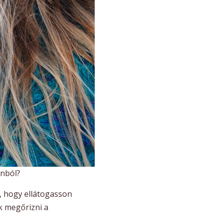
onból?
, hogy ellátogasson
k megőrizni a