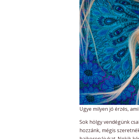
Ugye milyen jó érzés, ami
Sok hölgy vendégünk csak
hozzánk, mégis szeretnék
hajkoronájukat. Nekik kés