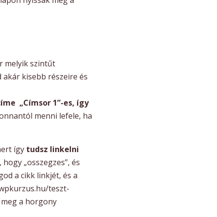
 melyik szintűt
 akár kisebb részeire és
íme „Címsor 1”-es, így
onnantól menni lefele, ha
mert így
tudsz linkelni
 hogy „osszegzes”, és
d a cikk linkjét, és a
 wpkurzus.hu/teszt-
d meg a horgony