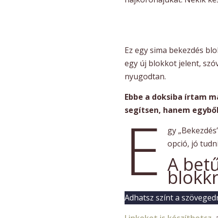
Ez egy sima bekezdés blo
egy új blokkot jelent, sz
nyugodtan.
Ebbe a doksiba írtam ma
segítsen, hanem egyből 
E
gy „Bekezdés”
opció, jó tudni
A betű
blokkr
Adhatsz színt a szöveged
Linkeket is készíthetsz
,