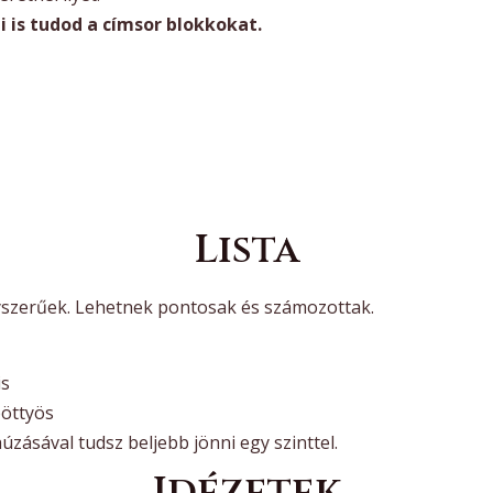
i is tudod a címsor blokkokat.
Lista
gyszerűek. Lehetnek pontosak és számozottak.
is
pöttyös
úzásával tudsz beljebb jönni egy szinttel.
Idézetek