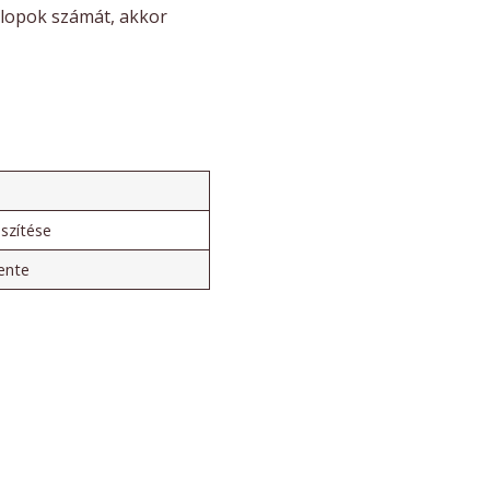
szlopok számát, akkor
észítése
ente