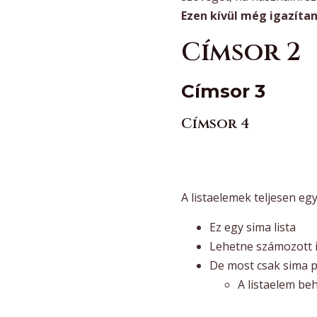
Ezen kívül még igazítan
Címsor 2
Címsor 3
Címsor 4
A listaelemek teljesen e
Ez egy sima lista
Lehetne számozott 
De most csak sima 
A listaelem beh