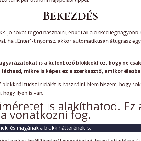
Bekezdés
kk. Jó sokat fogod használni, ebből áll a cikked legnagyobb
óval, ha „Enter”-t nyomsz, akkor automatikusan átugrasz egy 
gyarázatokat is a különböző blokkokhoz, hogy ne csak a
láthasd, mikre is képes ez a szerkesztő, amikor élesbe
 blokknál tudsz iniciálét is használni. Nem hiszem, hogy soks
, hogy ilyen is van.
méretet is alakíthatod. Ez 
a vonatkozni fog.
nek, és magának a blokk hátterének is.
 ahol a plusz beállításoknál megadhatod, hogy kattintásra ú