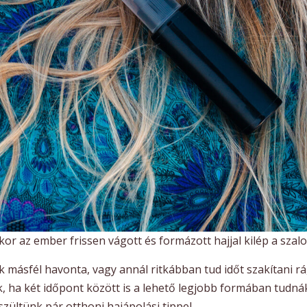
kor az ember frissen vágott és formázott hajjal kilép a szal
 másfél havonta, vagy annál ritkábban tud időt szakítani rá
, ha két időpont között is a lehető legjobb formában tudná
zültünk pár otthoni hajápolási tippel.