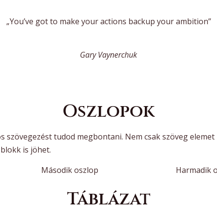
„You’ve got to make your actions backup your ambition”
Gary Vaynerchuk
Oszlopok
os szövegezést tudod megbontani. Nem csak szöveg elemet 
blokk is jöhet.
Második oszlop
Harmadik o
Táblázat