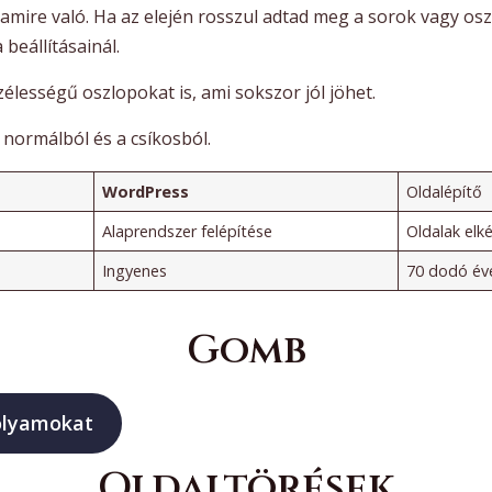
, amire való. Ha az elején rosszul adtad meg a sorok vagy o
beállításainál.
élességű oszlopokat is, ami sokszor jól jöhet.
a normálból és a csíkosból.
WordPress
Oldalépítő
Alaprendszer felépítése
Oldalak elk
Ingyenes
70 dodó év
Gomb
olyamokat
Oldaltörések