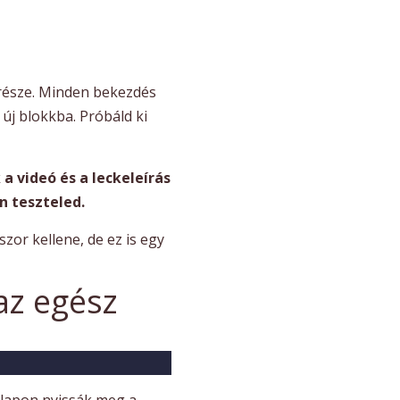
 része. Minden bekezdés
új blokkba. Próbáld ki
 videó és a leckeleírás
n teszteled.
zor kellene, de ez is egy
az egész
j lapon nyissák meg a