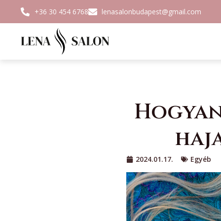
+36 30 454 6768
lenasalonbudapest@gmail.com
Hogyan
haj
2024.01.17.
Egyéb