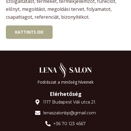
szolgáltatást, terméket, termékjellemzőt, funkciót,
előnyt, megoldást, megoldási tervet, folyamatot,
csapattagot, referenciát, bizonyítékot.
KATTINTS IDE
Fodrászat a minőség híveinek
Elérhetőség
1117 Budapest Váli utca 21.
lenaszalonbp@gmail.com
+36 70 123 4567