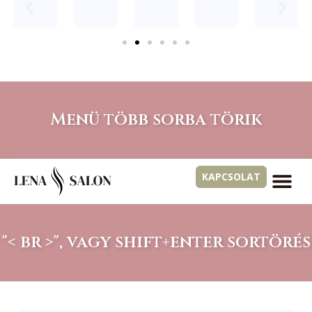
Menü több sorba törik
KAPCSOLAT
"< br >", vagy shift+enter sortörés