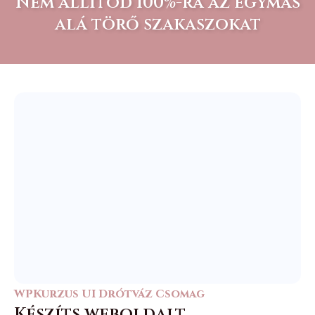
Nem állítod 100%-ra az egymás
alá törő szakaszokat
WPKurzus UI Drótváz Csomag
Készíts weboldalt