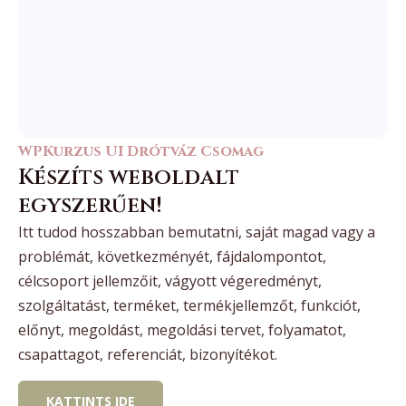
WPKurzus UI Drótváz Csomag
Készíts weboldalt
egyszerűen!
Itt tudod hosszabban bemutatni, saját magad vagy a
problémát, következményét, fájdalompontot,
célcsoport jellemzőit, vágyott végeredményt,
szolgáltatást, terméket, termékjellemzőt, funkciót,
előnyt, megoldást, megoldási tervet, folyamatot,
csapattagot, referenciát, bizonyítékot.
KATTINTS IDE