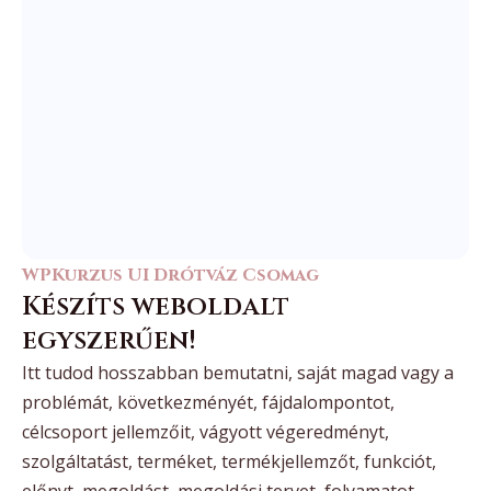
WPKurzus UI Drótváz Csomag
Készíts weboldalt
egyszerűen!
Itt tudod hosszabban bemutatni, saját magad vagy a
problémát, következményét, fájdalompontot,
célcsoport jellemzőit, vágyott végeredményt,
szolgáltatást, terméket, termékjellemzőt, funkciót,
előnyt, megoldást, megoldási tervet, folyamatot,